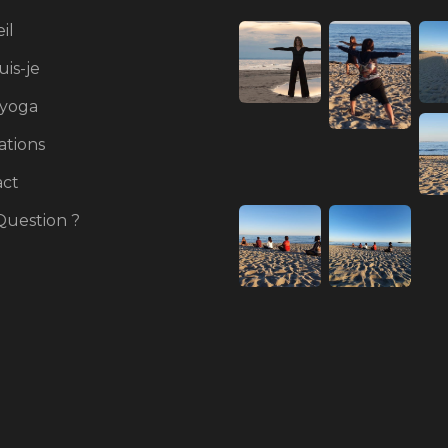
il
uis-je
yoga
tions
act
uestion ?