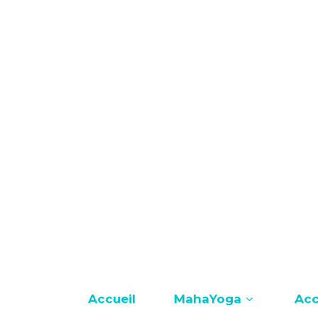
12 8888 6666
info@sitename.com
Accueil
MahaYoga
Ac