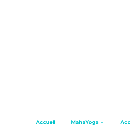
12 8888 6666
info@sitename.com
Accueil
MahaYoga
Ac