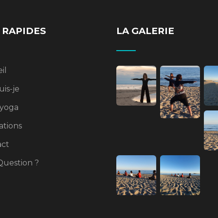
 RAPIDES
LA GALERIE
il
uis-je
yoga
tions
act
uestion ?