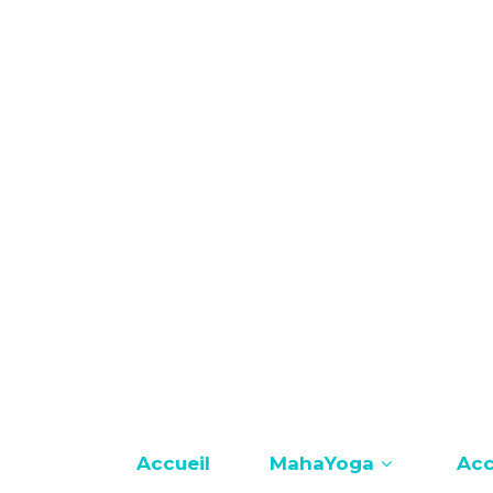
12 8888 6666
info@sitename.com
Accueil
MahaYoga
Ac