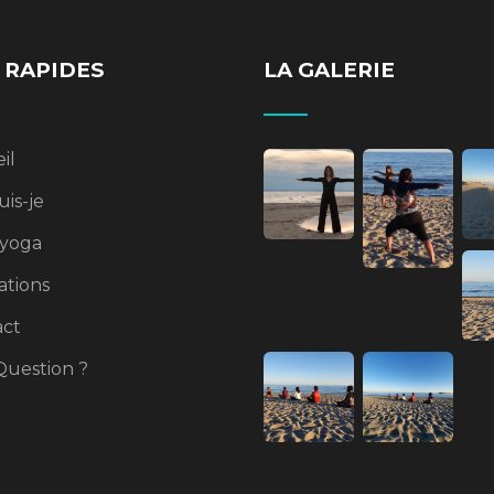
 RAPIDES
LA GALERIE
il
uis-je
yoga
tions
act
uestion ?